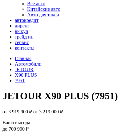
Все авто
Китайские авто
Авто для такси
автокредит
директ
выкуп
трейд ин
сервис
контакты
Главная
Автомобили
JETOUR
X90 PLUS
7951
JETOUR X90 PLUS (7951)
от 3 919 900 ₽
от
3 219 000
₽
Ваша выгода
до
700 900 ₽