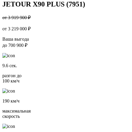
JETOUR X90 PLUS (7951)
от 3 919 900 ₽
от
3 219 000
₽
Ваша выгода
до
700 900 ₽
9.6
сек.
разгон до
100 км/ч
190
км/ч
максимальная
скорость