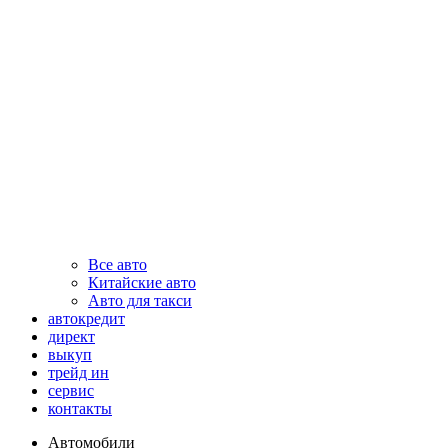
Все авто
Китайские авто
Авто для такси
автокредит
директ
выкуп
трейд ин
сервис
контакты
Автомобили