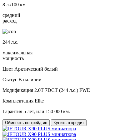
8
л./100 км
средний
расход
244
л.с.
максимальная
мощность
Цвет
Арктический белый
Статус
В наличии
Модификация
2.0T 7DCT (244 л.с.) FWD
Комплектация
Elite
Гарантия
5 лет, или 150 000 км.
Обменять по трейд-ин
Купить в кредит