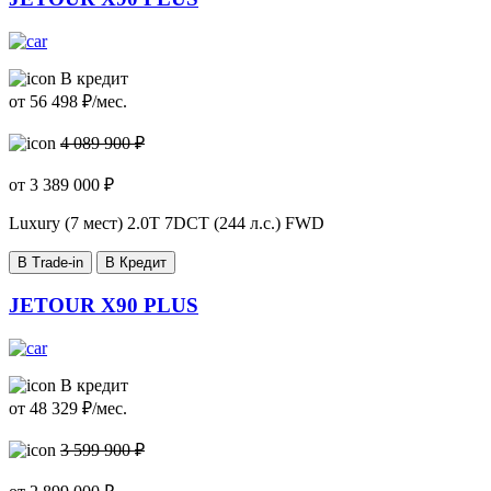
В кредит
от
56 498
₽/мес.
4 089 900 ₽
от
3 389 000
₽
Luxury (7 мест)
2.0T 7DCT (244 л.с.) FWD
В Trade-in
В Кредит
JETOUR X90 PLUS
В кредит
от
48 329
₽/мес.
3 599 900 ₽