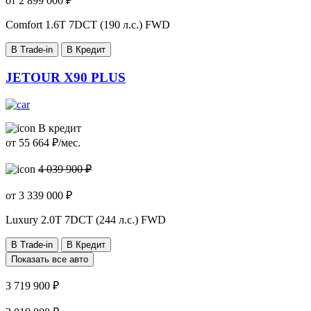
от
2 899 000
₽
Comfort
1.6T 7DCT (190 л.с.) FWD
В Trade-in
В Кредит
JETOUR X90 PLUS
В кредит
от
55 664
₽/мес.
4 039 900 ₽
от
3 339 000
₽
Luxury
2.0T 7DCT (244 л.с.) FWD
В Trade-in
В Кредит
Показать все авто
3 719 900 ₽