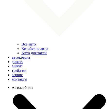
Все авто
Китайские авто
Авто для такси
автокредит
директ
выкуп
трейд ин
сервис
контакты
Автомобили