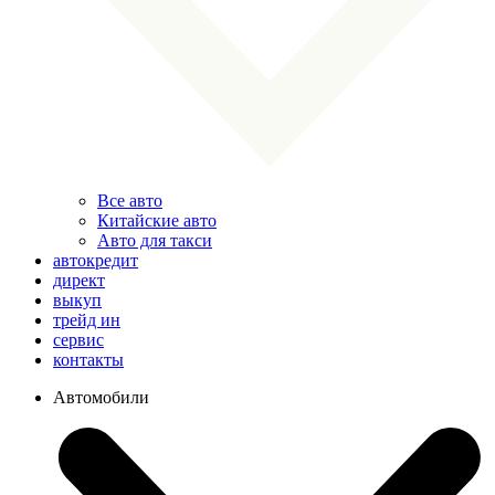
Все авто
Китайские авто
Авто для такси
автокредит
директ
выкуп
трейд ин
сервис
контакты
Автомобили