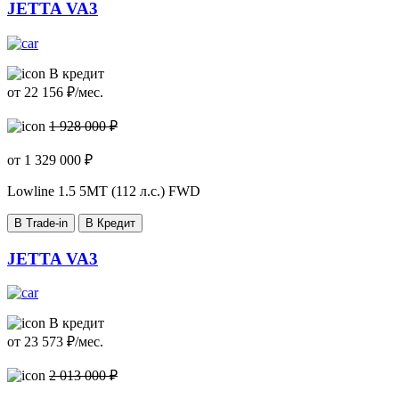
JETTA VA3
В кредит
от
22 156
₽/мес.
1 928 000 ₽
от
1 329 000
₽
Lowline
1.5 5MT (112 л.с.) FWD
В Trade-in
В Кредит
JETTA VA3
В кредит
от
23 573
₽/мес.
2 013 000 ₽