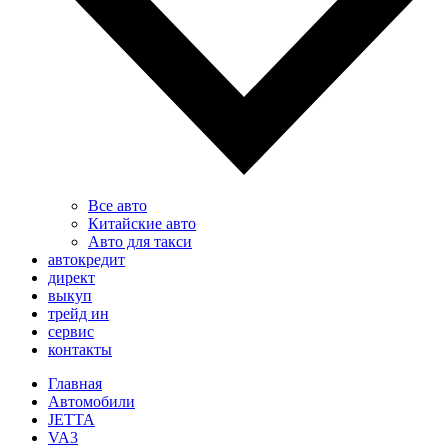
Все авто
Китайские авто
Авто для такси
автокредит
директ
выкуп
трейд ин
сервис
контакты
Главная
Автомобили
JETTA
VA3