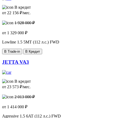
В кредит
от
22 156
₽/мес.
1 928 000 ₽
от
1 329 000
₽
Lowline
1.5 5MT (112 л.с.) FWD
В Trade-in
В Кредит
JETTA VA3
В кредит
от
23 573
₽/мес.
2 013 000 ₽
от
1 414 000
₽
Agressive
1.5 6AT (112 л.с.) FWD