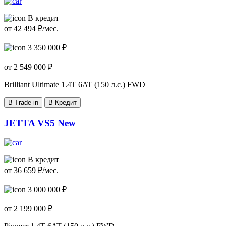
В кредит
от
42 494
₽/мес.
3 350 000 ₽
от
2 549 000
₽
Brilliant Ultimate
1.4T 6AT (150 л.с.) FWD
В Trade-in
В Кредит
JETTA VS5 New
В кредит
от
36 659
₽/мес.
3 000 000 ₽
от
2 199 000
₽