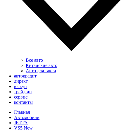
Все авто
Китайские авто
Авто для такси
автокредит
директ
выкуп
трейд ин
сервис
контакты
Главная
Автомобили
JETTA
VS5 New