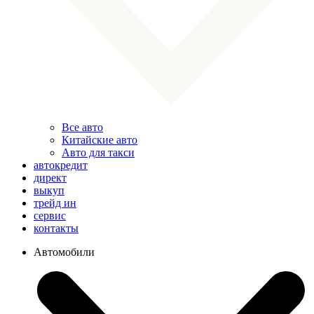
Все авто
Китайские авто
Авто для такси
автокредит
директ
выкуп
трейд ин
сервис
контакты
Автомобили