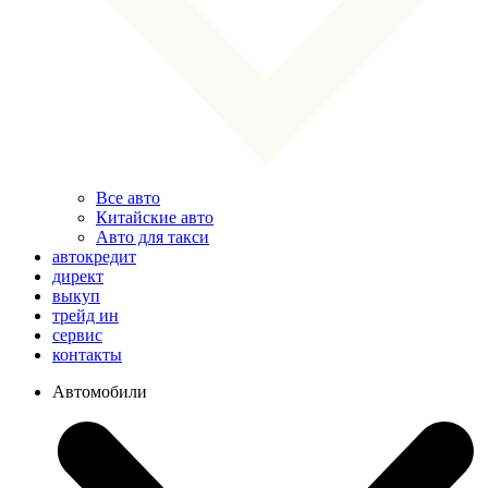
Все авто
Китайские авто
Авто для такси
автокредит
директ
выкуп
трейд ин
сервис
контакты
Автомобили