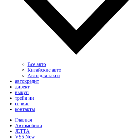
Все авто
Китайские авто
Авто для такси
автокредит
директ
выкуп
трейд ин
сервис
контакты
Главная
Автомобили
JETTA
VS5 New