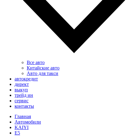
Все авто
Китайские авто
Авто для такси
автокредит
директ
выкуп
трейд ин
сервис
контакты
Главная
Автомобили
KAIYI
E5