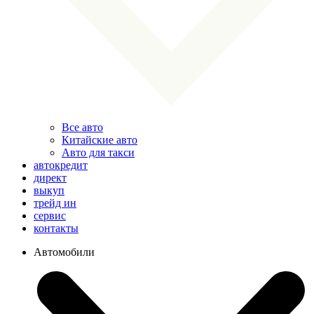
Все авто
Китайские авто
Авто для такси
автокредит
директ
выкуп
трейд ин
сервис
контакты
Автомобили