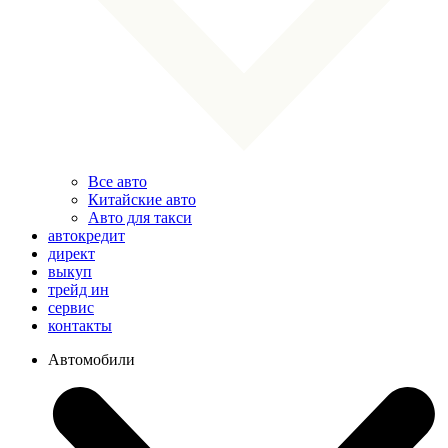
Все авто
Китайские авто
Авто для такси
автокредит
директ
выкуп
трейд ин
сервис
контакты
Автомобили