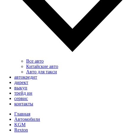
Все авто
Китайские авто
Авто для такси
автокредит
директ
выкуп
трейд ин
сервис
контакты
Главная
Автомобили
KGM
Rexton