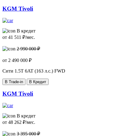
KGM Tivoli
В кредит
от
41 511
₽/мес.
2 990 000 ₽
от
2 490 000
₽
Сити
1.5T 6AT (163 л.с.) FWD
В Trade-in
В Кредит
KGM Tivoli
В кредит
от
48 262
₽/мес.
3 395 000 ₽