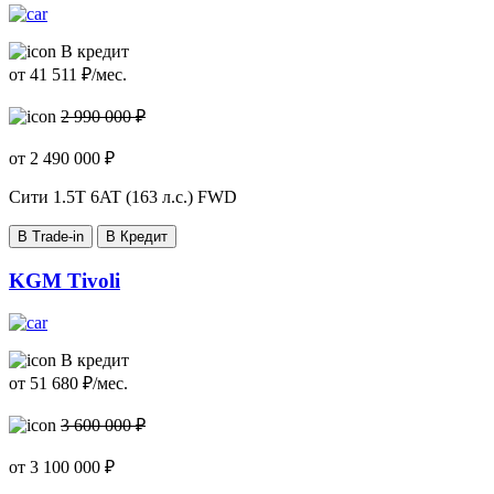
В кредит
от
41 511
₽/мес.
2 990 000 ₽
от
2 490 000
₽
Сити
1.5T 6AT (163 л.с.) FWD
В Trade-in
В Кредит
KGM Tivoli
В кредит
от
51 680
₽/мес.
3 600 000 ₽
от
3 100 000
₽