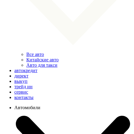
Все авто
Китайские авто
Авто для такси
автокредит
директ
выкуп
трейд ин
сервис
контакты
Автомобили