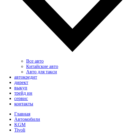
Все авто
Китайские авто
Авто для такси
автокредит
директ
выкуп
трейд ин
сервис
контакты
Главная
Автомобили
KGM
Tivoli