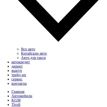
Все авто
Китайские авто
Авто для такси
автокредит
директ
выкуп
трейд ин
сервис
контакты
Главная
Автомобили
KGM
Tivoli