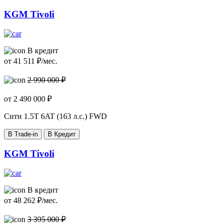
KGM Tivoli
В кредит
от
41 511
₽/мес.
2 990 000 ₽
от
2 490 000
₽
Сити
1.5T 6AT (163 л.с.) FWD
В Trade-in
В Кредит
KGM Tivoli
В кредит
от
48 262
₽/мес.
3 395 000 ₽