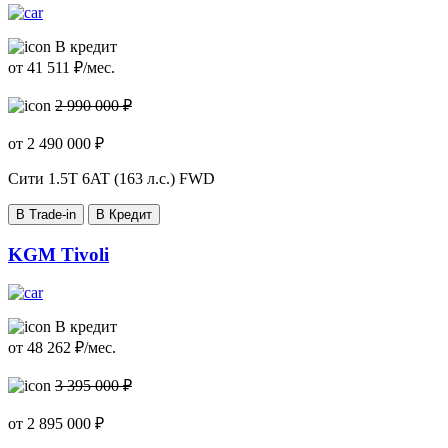
В кредит
от
41 511
₽/мес.
2 990 000 ₽
от
2 490 000
₽
Сити
1.5T 6AT (163 л.с.) FWD
В Trade-in
В Кредит
KGM Tivoli
В кредит
от
48 262
₽/мес.
3 395 000 ₽
от
2 895 000
₽