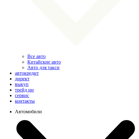
Все авто
Китайские авто
Авто для такси
автокредит
директ
выкуп
трейд ин
сервис
контакты
Автомобили