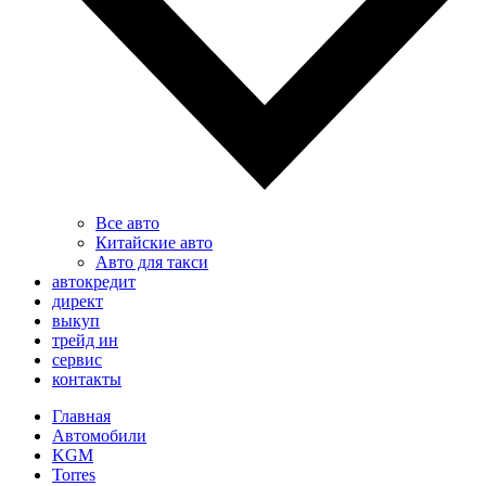
Все авто
Китайские авто
Авто для такси
автокредит
директ
выкуп
трейд ин
сервис
контакты
Главная
Автомобили
KGM
Torres