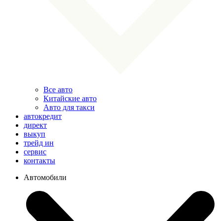
Все авто
Китайские авто
Авто для такси
автокредит
директ
выкуп
трейд ин
сервис
контакты
Автомобили