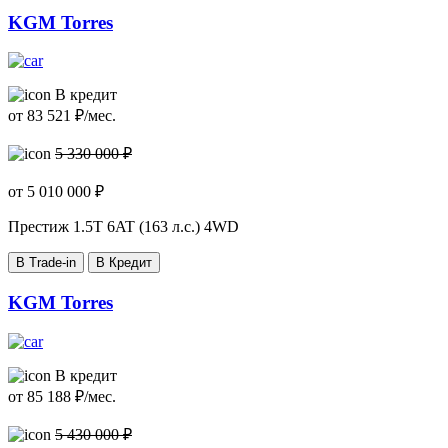
KGM Torres
В кредит
от
83 521
₽/мес.
5 330 000 ₽
от
5 010 000
₽
Престиж
1.5T 6AT (163 л.с.) 4WD
В Trade-in
В Кредит
KGM Torres
В кредит
от
85 188
₽/мес.
5 430 000 ₽