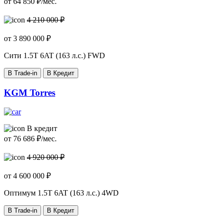
от
64 850
₽/мес.
4 210 000 ₽
от
3 890 000
₽
Cити
1.5T 6AT (163 л.с.) FWD
В Trade-in
В Кредит
KGM Torres
В кредит
от
76 686
₽/мес.
4 920 000 ₽
от
4 600 000
₽
Оптимум
1.5T 6AT (163 л.с.) 4WD
В Trade-in
В Кредит