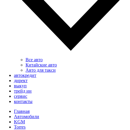
Все авто
Китайские авто
Авто для такси
автокредит
директ
выкуп
трейд ин
сервис
контакты
Главная
Автомобили
KGM
Torres