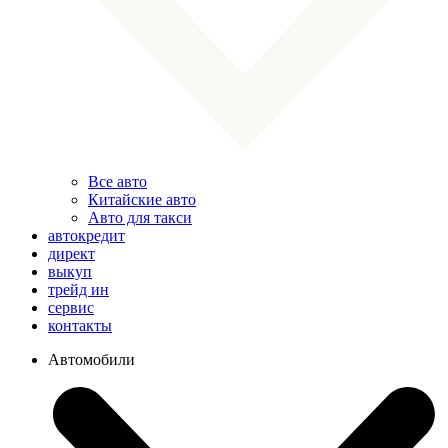
Все авто
Китайские авто
Авто для такси
автокредит
директ
выкуп
трейд ин
сервис
контакты
Автомобили