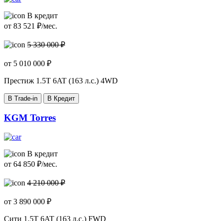
В кредит
от
83 521
₽/мес.
5 330 000 ₽
от
5 010 000
₽
Престиж
1.5T 6AT (163 л.с.) 4WD
В Trade-in
В Кредит
KGM Torres
В кредит
от
64 850
₽/мес.
4 210 000 ₽
от
3 890 000
₽
Cити
1.5T 6AT (163 л.с.) FWD