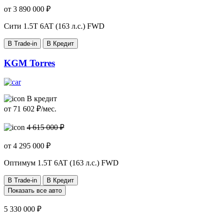
от
3 890 000
₽
Cити
1.5T 6AT (163 л.с.) FWD
В Trade-in
В Кредит
KGM Torres
В кредит
от
71 602
₽/мес.
4 615 000 ₽
от
4 295 000
₽
Оптимум
1.5T 6AT (163 л.с.) FWD
В Trade-in
В Кредит
Показать все авто
5 330 000 ₽