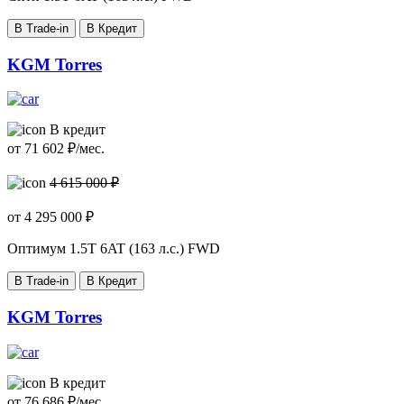
В Trade-in
В Кредит
KGM Torres
В кредит
от
71 602
₽/мес.
4 615 000 ₽
от
4 295 000
₽
Оптимум
1.5T 6AT (163 л.с.) FWD
В Trade-in
В Кредит
KGM Torres
В кредит
от
76 686
₽/мес.