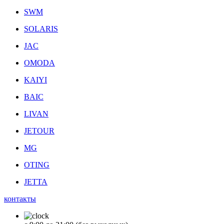
SWM
SOLARIS
JAC
OMODA
KAIYI
BAIC
LIVAN
JETOUR
MG
OTING
JETTA
контакты