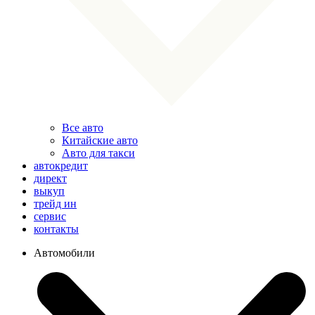
Все авто
Китайские авто
Авто для такси
автокредит
директ
выкуп
трейд ин
сервис
контакты
Автомобили