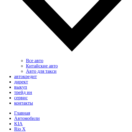
Все авто
Китайские авто
Авто для такси
автокредит
директ
выкуп
трейд ин
сервис
контакты
Главная
Автомобили
KIA
Rio X