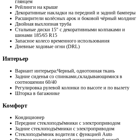
глянцем
Рейлинги на крыше
Декоративные накладки на передний и задний бамперы
Расширители колёсных арок и боковой чёрный молдинг
Двойная выхлопная труба
Стальные диски 15" с декоративными колпаками и
шинами 185/65 R15
Запасное колесо временного использования
Дневные ходовые огни (DRL)
Интерьер
Вариант интерьера:Черный, однотонная ткань
Задние сиденья со спинками,складывающимися в
соотношении 60/40
Регулировка рулевой колонки по высоте и по вылету
Шторка в багажнике
Комфорт
Кондиционер
Передние стеклоподъёмники с электроприводом
Задние стеклоподъёмники с электроприводом
Стеклоподъёмник водителя с функцией Auto
Рулевое колесо с отделкой искусственной кожей