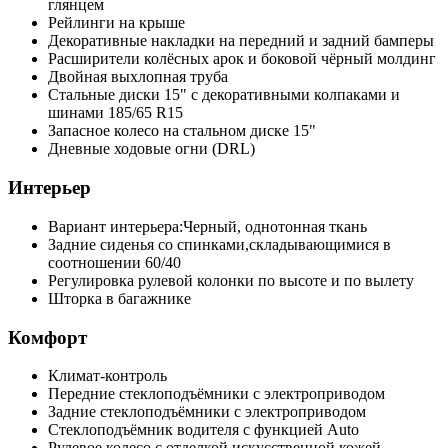
глянцем
Рейлинги на крыше
Декоративные накладки на передний и задний бамперы
Расширители колёсных арок и боковой чёрный молдинг
Двойная выхлопная труба
Стальные диски 15" с декоративными колпаками и
шинами 185/65 R15
Запасное колесо на стальном диске 15"
Дневные ходовые огни (DRL)
Интерьер
Вариант интерьера:Черный, однотонная ткань
Задние сиденья со спинками,складывающимися в
соотношении 60/40
Регулировка рулевой колонки по высоте и по вылету
Шторка в багажнике
Комфорт
Климат-контроль
Передние стеклоподъёмники с электроприводом
Задние стеклоподъёмники с электроприводом
Стеклоподъёмник водителя с функцией Auto
Рулевое колесо с отделкой искусственной кожей