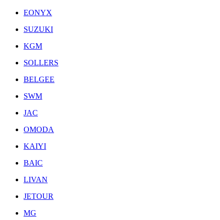
EONYX
SUZUKI
KGM
SOLLERS
BELGEE
SWM
JAC
OMODA
KAIYI
BAIC
LIVAN
JETOUR
MG