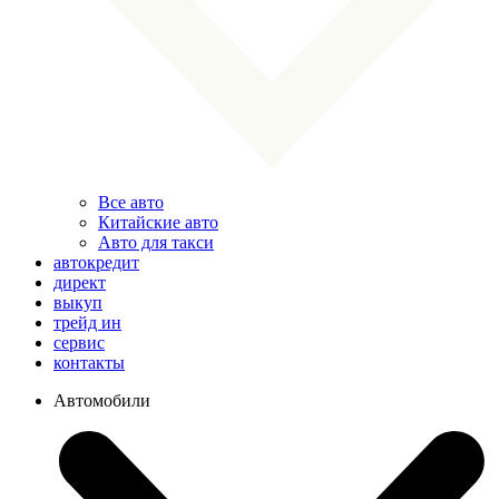
Все авто
Китайские авто
Авто для такси
автокредит
директ
выкуп
трейд ин
сервис
контакты
Автомобили