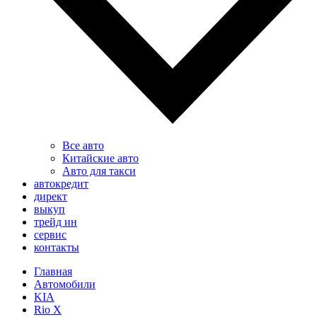
Все авто
Китайские авто
Авто для такси
автокредит
директ
выкуп
трейд ин
сервис
контакты
Главная
Автомобили
KIA
Rio X