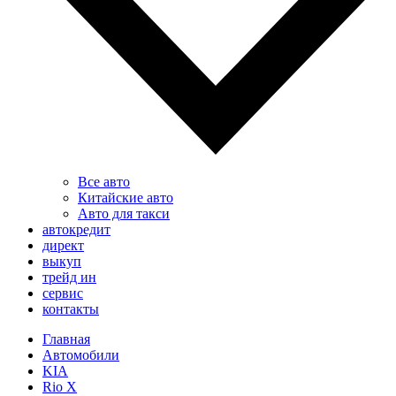
Все авто
Китайские авто
Авто для такси
автокредит
директ
выкуп
трейд ин
сервис
контакты
Главная
Автомобили
KIA
Rio X