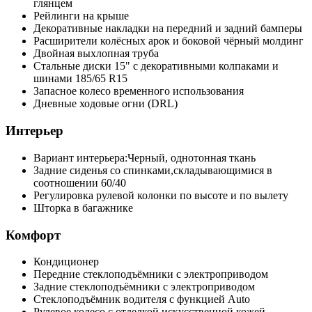
глянцем
Рейлинги на крыше
Декоративные накладки на передний и задний бамперы
Расширители колёсных арок и боковой чёрный молдинг
Двойная выхлопная труба
Стальные диски 15" с декоративными колпаками и
шинами 185/65 R15
Запасное колесо временного использования
Дневные ходовые огни (DRL)
Интерьер
Вариант интерьера:Черный, однотонная ткань
Задние сиденья со спинками,складывающимися в
соотношении 60/40
Регулировка рулевой колонки по высоте и по вылету
Шторка в багажнике
Комфорт
Кондиционер
Передние стеклоподъёмники с электроприводом
Задние стеклоподъёмники с электроприводом
Стеклоподъёмник водителя с функцией Auto
Рулевое колесо с отделкой искусственной кожей