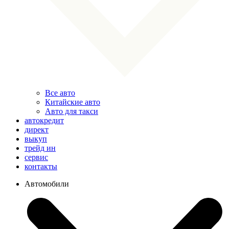
Все авто
Китайские авто
Авто для такси
автокредит
директ
выкуп
трейд ин
сервис
контакты
Автомобили