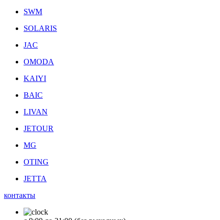
SWM
SOLARIS
JAC
OMODA
KAIYI
BAIC
LIVAN
JETOUR
MG
OTING
JETTA
контакты