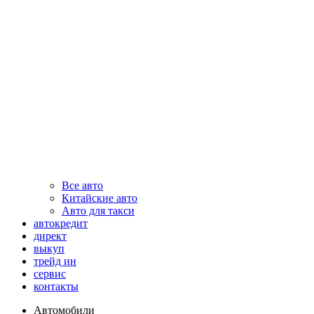
Все авто
Китайские авто
Авто для такси
автокредит
директ
выкуп
трейд ин
сервис
контакты
Автомобили