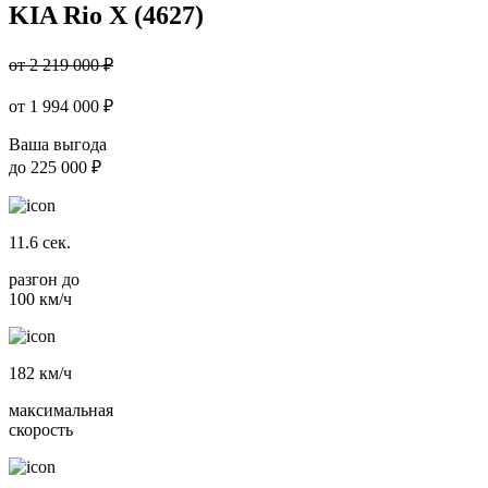
KIA Rio X (4627)
от 2 219 000 ₽
от
1 994 000
₽
Ваша выгода
до
225 000 ₽
11.6
сек.
разгон до
100 км/ч
182
км/ч
максимальная
скорость