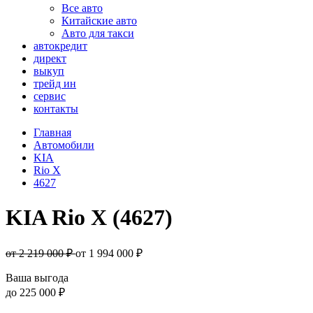
Все авто
Китайские авто
Авто для такси
автокредит
директ
выкуп
трейд ин
сервис
контакты
Главная
Автомобили
KIA
Rio X
4627
KIA Rio X (4627)
от 2 219 000 ₽
от
1 994 000
₽
Ваша выгода
до
225 000 ₽