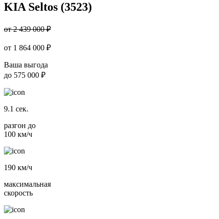
KIA Seltos (3523)
от 2 439 000 ₽
от
1 864 000
₽
Ваша выгода
до
575 000 ₽
9.1
сек.
разгон до
100 км/ч
190
км/ч
максимальная
скорость