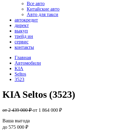
Все авто
Китайские авто
Авто для такси
автокредит
директ
выкуп
трейд ин
сервис
контакты
Главная
Автомобили
KIA
Seltos
3523
KIA Seltos (3523)
от 2 439 000 ₽
от
1 864 000
₽
Ваша выгода
до
575 000 ₽