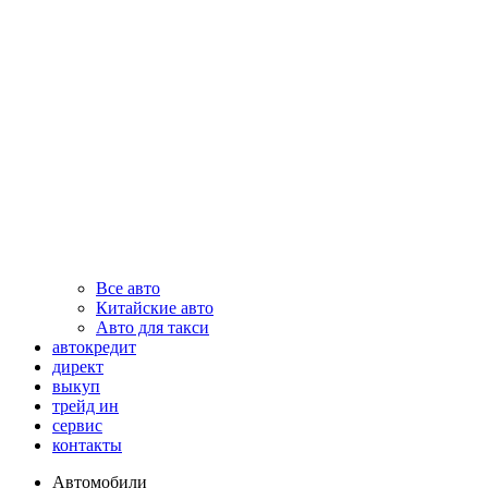
Все авто
Китайские авто
Авто для такси
автокредит
директ
выкуп
трейд ин
сервис
контакты
Автомобили