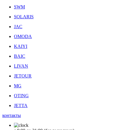
SWM
SOLARIS
JAC
OMODA
KAIYI
BAIC
LIVAN
JETOUR
MG
OTING
JETTA
контакты