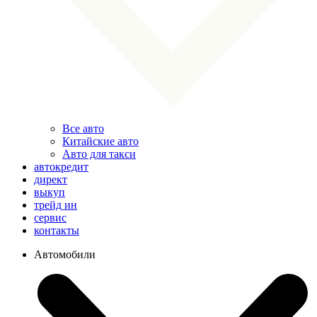
Все авто
Китайские авто
Авто для такси
автокредит
директ
выкуп
трейд ин
сервис
контакты
Автомобили