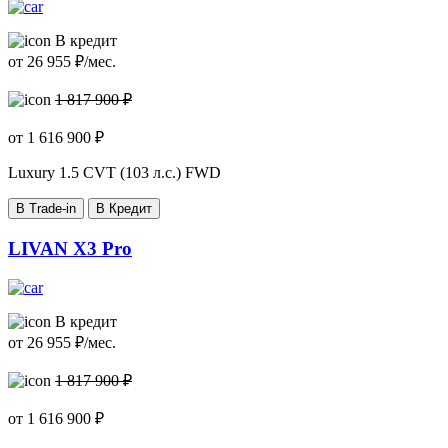
В кредит
от
26 955
₽/мес.
1 817 900 ₽
от
1 616 900
₽
Luxury
1.5 CVT (103 л.с.) FWD
В Trade-in
В Кредит
LIVAN X3 Pro
В кредит
от
26 955
₽/мес.
1 817 900 ₽
от
1 616 900
₽