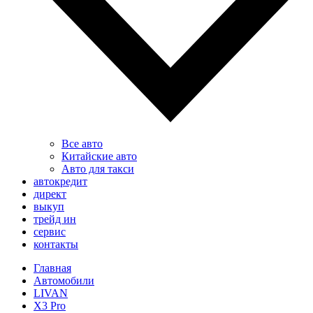
Все авто
Китайские авто
Авто для такси
автокредит
директ
выкуп
трейд ин
сервис
контакты
Главная
Автомобили
LIVAN
X3 Pro