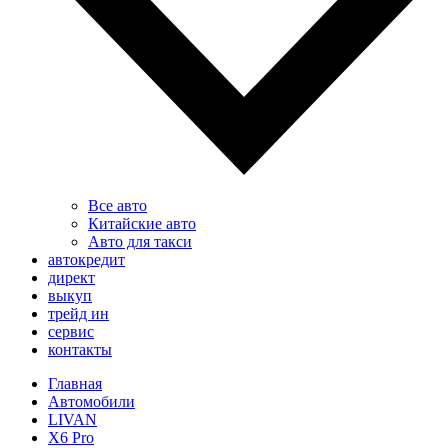
Все авто
Китайские авто
Авто для такси
автокредит
директ
выкуп
трейд ин
сервис
контакты
Главная
Автомобили
LIVAN
X6 Pro