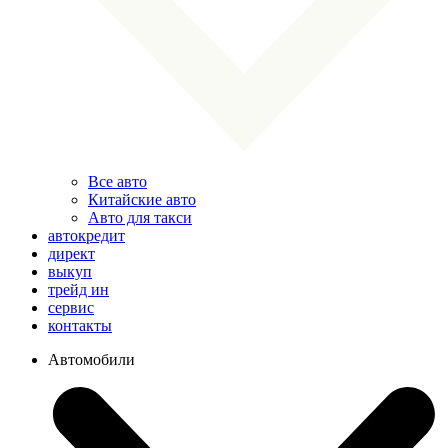
Все авто
Китайские авто
Авто для такси
автокредит
директ
выкуп
трейд ин
сервис
контакты
Автомобили