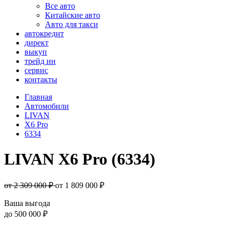
Все авто
Китайские авто
Авто для такси
автокредит
директ
выкуп
трейд ин
сервис
контакты
Главная
Автомобили
LIVAN
X6 Pro
6334
LIVAN X6 Pro (6334)
от 2 309 000 ₽
от
1 809 000
₽
Ваша выгода
до
500 000 ₽