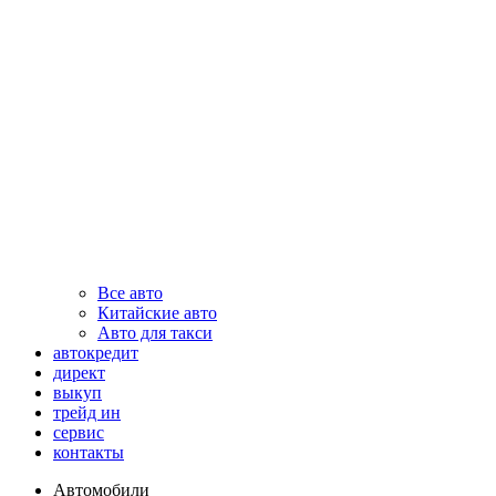
Все авто
Китайские авто
Авто для такси
автокредит
директ
выкуп
трейд ин
сервис
контакты
Автомобили