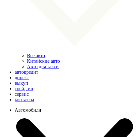
Все авто
Китайские авто
Авто для такси
автокредит
директ
выкуп
трейд ин
сервис
контакты
Автомобили