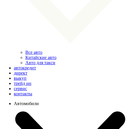
Все авто
Китайские авто
Авто для такси
автокредит
директ
выкуп
трейд ин
сервис
контакты
Автомобили