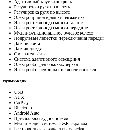
Адаптивный круиз-контроль
Регулировка руля по вылету
Регулировка руля по высоте
Электропривод крышки багажника
Электростеклоподъемники задние
Электростеклоподъемники передние
Мультифункциональное рулевое колесо
Подрулевые лепестки переключения передач
Датчик света
Датчик дождя
Омыватель фар
Система адаптивного освещения
Электрообогрев боковых зеркал
Электрообогрев зоны стеклоочистителей
Мультимедиа
USB
AUX
CarPlay
Bluetooth
Android Auto
Премиальная аудиосистема
Мультимедиа система с ЖК-экраном
Беспроводная зарядка для смартфона