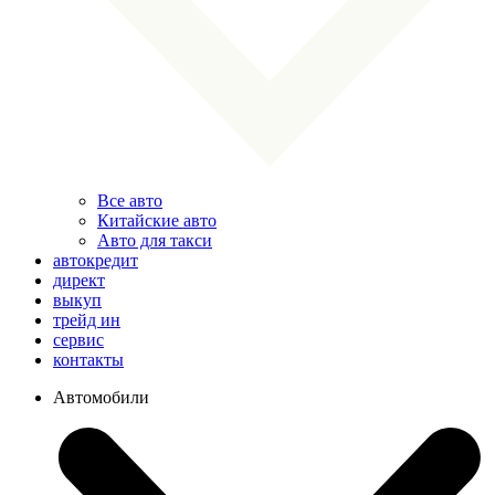
Все авто
Китайские авто
Авто для такси
автокредит
директ
выкуп
трейд ин
сервис
контакты
Автомобили