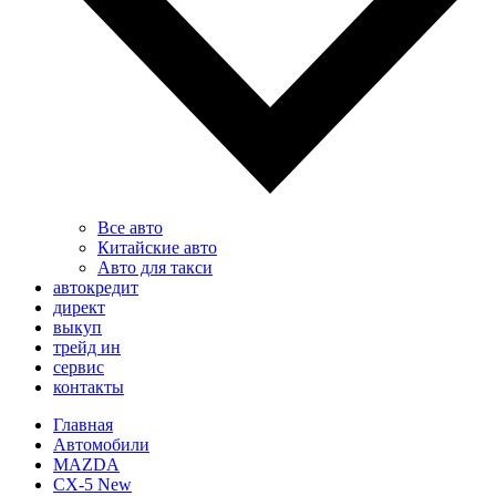
Все авто
Китайские авто
Авто для такси
автокредит
директ
выкуп
трейд ин
сервис
контакты
Главная
Автомобили
MAZDA
CX-5 New