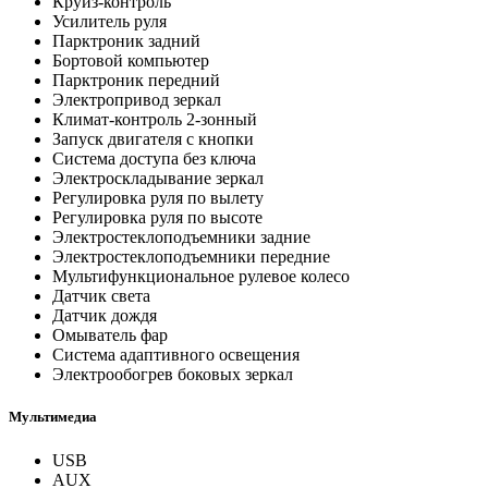
Круиз-контроль
Усилитель руля
Парктроник задний
Бортовой компьютер
Парктроник передний
Электропривод зеркал
Климат-контроль 2-зонный
Запуск двигателя с кнопки
Система доступа без ключа
Электроскладывание зеркал
Регулировка руля по вылету
Регулировка руля по высоте
Электростеклоподъемники задние
Электростеклоподъемники передние
Мультифункциональное рулевое колесо
Датчик света
Датчик дождя
Омыватель фар
Система адаптивного освещения
Электрообогрев боковых зеркал
Мультимедиа
USB
AUX