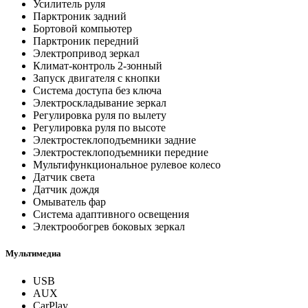
Усилитель руля
Парктроник задний
Бортовой компьютер
Парктроник передний
Электропривод зеркал
Климат-контроль 2-зонный
Запуск двигателя с кнопки
Система доступа без ключа
Электроскладывание зеркал
Регулировка руля по вылету
Регулировка руля по высоте
Электростеклоподъемники задние
Электростеклоподъемники передние
Мультифункциональное рулевое колесо
Датчик света
Датчик дождя
Омыватель фар
Система адаптивного освещения
Электрообогрев боковых зеркал
Мультимедиа
USB
AUX
CarPlay