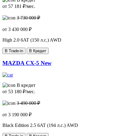
от
57 181
₽/мес.
3 730 000 ₽
от
3 430 000
₽
High
2.0 6AT (150 л.с.) AWD
В Trade-in
В Кредит
MAZDA CX-5 New
В кредит
от
53 180
₽/мес.
3 490 000 ₽
от
3 190 000
₽
Black Edition
2.5 6AT (194 л.с.) AWD