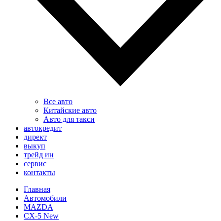
Все авто
Китайские авто
Авто для такси
автокредит
директ
выкуп
трейд ин
сервис
контакты
Главная
Автомобили
MAZDA
CX-5 New