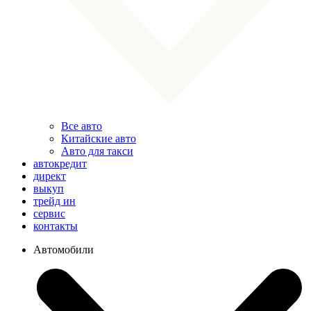
Все авто
Китайские авто
Авто для такси
автокредит
директ
выкуп
трейд ин
сервис
контакты
Автомобили