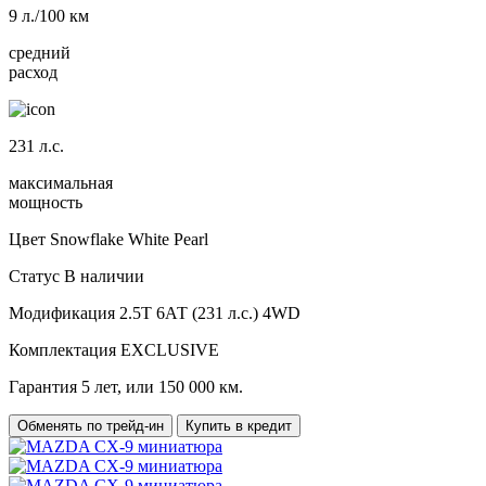
9
л./100 км
средний
расход
231
л.с.
максимальная
мощность
Цвет
Snowflake White Pearl
Статус
В наличии
Модификация
2.5T 6АТ (231 л.с.) 4WD
Комплектация
EXCLUSIVE
Гарантия
5 лет, или 150 000 км.
Обменять по трейд-ин
Купить в кредит