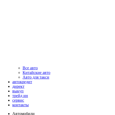
Все авто
Китайские авто
Авто для такси
автокредит
директ
выкуп
трейд ин
сервис
контакты
Автомобили