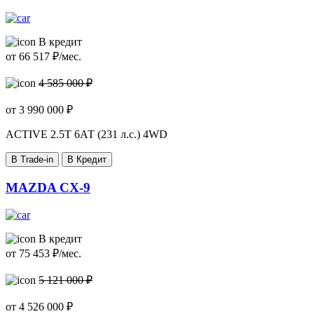
В кредит
от
66 517
₽/мес.
4 585 000 ₽
от
3 990 000
₽
ACTIVE
2.5T 6АТ (231 л.с.) 4WD
В Trade-in
В Кредит
MAZDA CX-9
В кредит
от
75 453
₽/мес.
5 121 000 ₽
от
4 526 000
₽