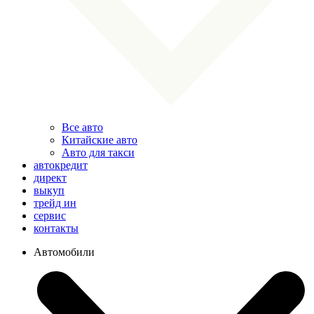
Все авто
Китайские авто
Авто для такси
автокредит
директ
выкуп
трейд ин
сервис
контакты
Автомобили