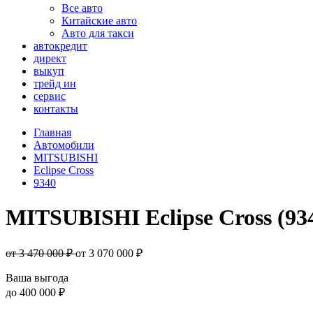
Все авто
Китайские авто
Авто для такси
автокредит
директ
выкуп
трейд ин
сервис
контакты
Главная
Автомобили
MITSUBISHI
Eclipse Cross
9340
MITSUBISHI Eclipse Cross (93
от 3 470 000 ₽
от
3 070 000
₽
Ваша выгода
до
400 000 ₽