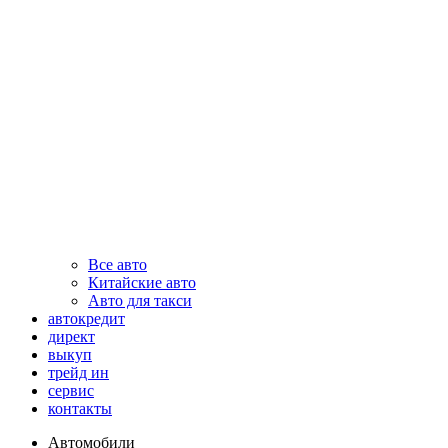
Все авто
Китайские авто
Авто для такси
автокредит
директ
выкуп
трейд ин
сервис
контакты
Автомобили