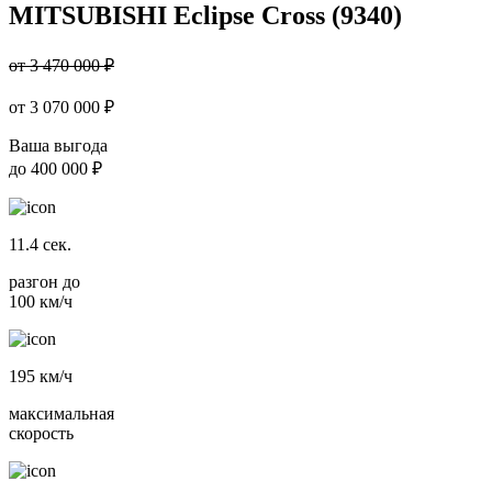
MITSUBISHI Eclipse Cross (9340)
от 3 470 000 ₽
от
3 070 000
₽
Ваша выгода
до
400 000 ₽
11.4
сек.
разгон до
100 км/ч
195
км/ч
максимальная
скорость