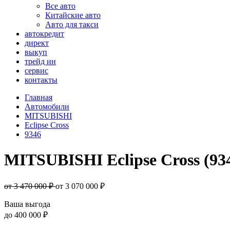
Все авто
Китайские авто
Авто для такси
автокредит
директ
выкуп
трейд ин
сервис
контакты
Главная
Автомобили
MITSUBISHI
Eclipse Cross
9346
MITSUBISHI Eclipse Cross (93
от 3 470 000 ₽
от
3 070 000
₽
Ваша выгода
до
400 000 ₽