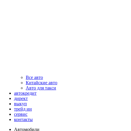
Все авто
Китайские авто
Авто для такси
автокредит
директ
выкуп
трейд ин
сервис
контакты
Автомобили