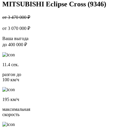
MITSUBISHI Eclipse Cross (9346)
от 3 470 000 ₽
от
3 070 000
₽
Ваша выгода
до
400 000 ₽
11.4
сек.
разгон до
100 км/ч
195
км/ч
максимальная
скорость