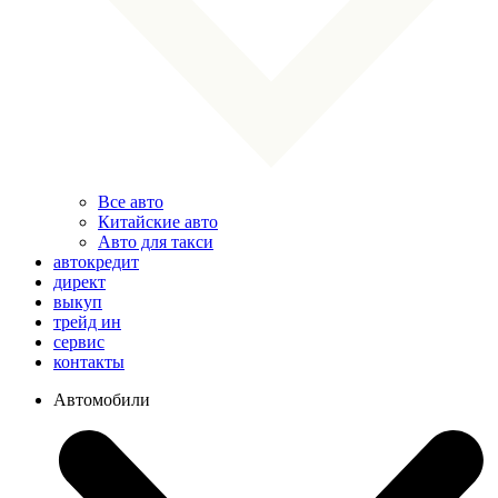
Все авто
Китайские авто
Авто для такси
автокредит
директ
выкуп
трейд ин
сервис
контакты
Автомобили