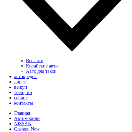
Все авто
Китайские авто
Авто для такси
автокредит
директ
выкуп
трейд ин
сервис
контакты
Главная
Автомобили
NISSAN
Qashqai New