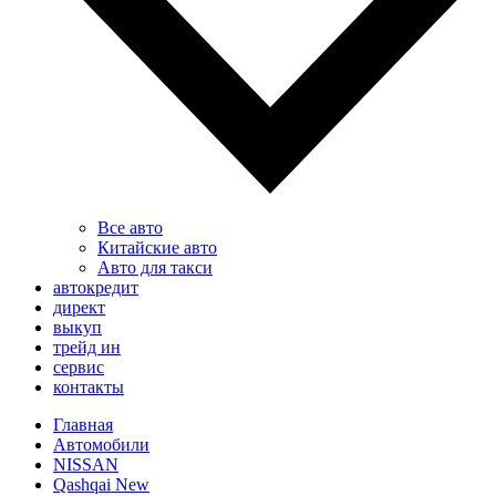
Все авто
Китайские авто
Авто для такси
автокредит
директ
выкуп
трейд ин
сервис
контакты
Главная
Автомобили
NISSAN
Qashqai New