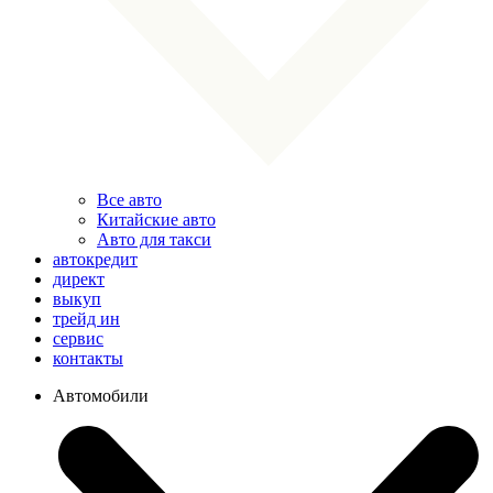
Все авто
Китайские авто
Авто для такси
автокредит
директ
выкуп
трейд ин
сервис
контакты
Автомобили