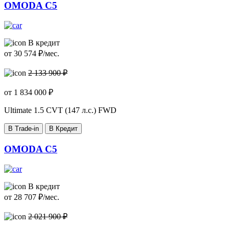
OMODA C5
В кредит
от
30 574
₽/мес.
2 133 900 ₽
от
1 834 000
₽
Ultimate
1.5 CVT (147 л.с.) FWD
В Trade-in
В Кредит
OMODA C5
В кредит
от
28 707
₽/мес.
2 021 900 ₽