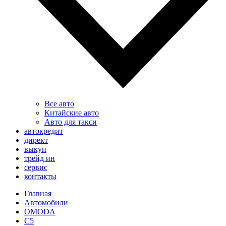
Все авто
Китайские авто
Авто для такси
автокредит
директ
выкуп
трейд ин
сервис
контакты
Главная
Автомобили
OMODA
C5