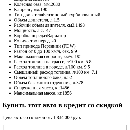
Колесная база, мм.
2630
Клиренс, мм.
190
Тип двигателя
Бензиновый турбированный
Объем двигателя, л.
1.5
Рабочий объем двигателя, см3.
1498
Мощность, л.с.
147
Коробка передач
Вариатор
Количество передач
0
Тип привода
Передний (FDW)
Разгон от 0 до 100 км/ч, сек.
9.9
Максимальная скорость, км/ч.
195
Расход топлива на трассе, л/100 км.
5.8
Расход топлива в городе, л/100 км.
9.5
Смешанный расход топлива, л/100 км.
7.1
Объем топливного бака, л.
52
Объем багажного отделения, л.
378
Снаряженная масса, кг.
1456
Максимальная масса, кг.
1856
Купить этот авто в кредит со скидкой
Цена авто со скидкой от:
1 834 000
руб.