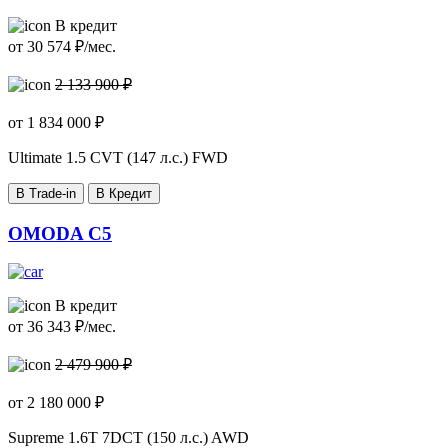
В кредит
от
30 574
₽/мес.
2 133 900 ₽
от
1 834 000
₽
Ultimate
1.5 CVT (147 л.с.) FWD
В Trade-in
В Кредит
OMODA C5
В кредит
от
36 343
₽/мес.
2 479 900 ₽
от
2 180 000
₽
Supreme
1.6T 7DCT (150 л.с.) AWD