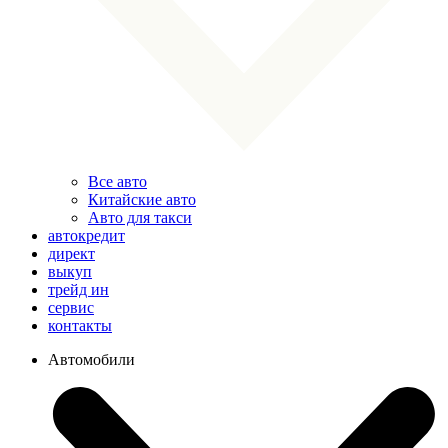
Все авто
Китайские авто
Авто для такси
автокредит
директ
выкуп
трейд ин
сервис
контакты
Автомобили