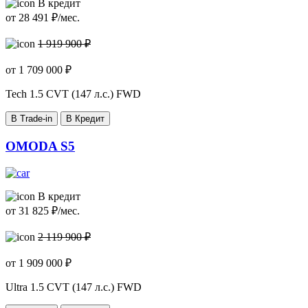
В кредит
от
28 491
₽/мес.
1 919 900 ₽
от
1 709 000
₽
Tech
1.5 CVT (147 л.с.) FWD
В Trade-in
В Кредит
OMODA S5
В кредит
от
31 825
₽/мес.
2 119 900 ₽
от
1 909 000
₽
Ultra
1.5 CVT (147 л.с.) FWD