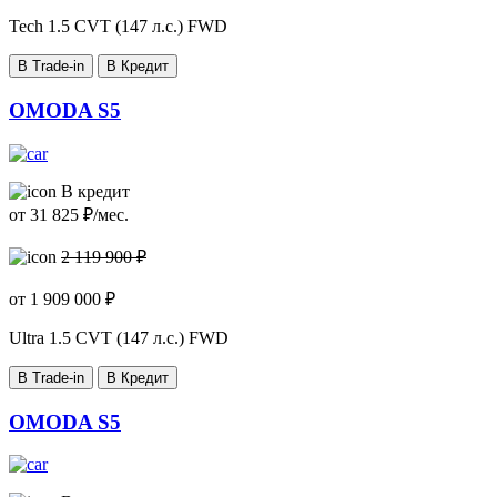
Tech
1.5 CVT (147 л.с.) FWD
В Trade-in
В Кредит
OMODA S5
В кредит
от
31 825
₽/мес.
2 119 900 ₽
от
1 909 000
₽
Ultra
1.5 CVT (147 л.с.) FWD
В Trade-in
В Кредит
OMODA S5