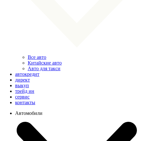
Все авто
Китайские авто
Авто для такси
автокредит
директ
выкуп
трейд ин
сервис
контакты
Автомобили