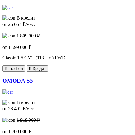
В кредит
от
26 657
₽/мес.
1 809 900 ₽
от
1 599 000
₽
Classic
1.5 CVT (113 л.с.) FWD
В Trade-in
В Кредит
OMODA S5
В кредит
от
28 491
₽/мес.
1 919 900 ₽
от
1 709 000
₽