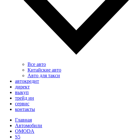
Все авто
Китайские авто
Авто для такси
автокредит
директ
выкуп
трейд ин
сервис
контакты
Главная
Автомобили
OMODA
S5