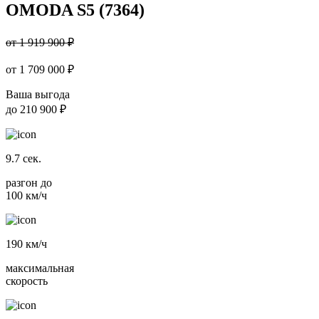
OMODA S5 (7364)
от 1 919 900 ₽
от
1 709 000
₽
Ваша выгода
до
210 900 ₽
9.7
сек.
разгон до
100 км/ч
190
км/ч
максимальная
скорость