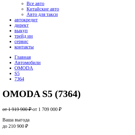
Все авто
Китайские авто
Авто для такси
автокредит
директ
выкуп
трейд ин
сервис
контакты
Главная
Автомобили
OMODA
S5
7364
OMODA S5 (7364)
от 1 919 900 ₽
от
1 709 000
₽
Ваша выгода
до
210 900 ₽