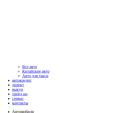
Все авто
Китайские авто
Авто для такси
автокредит
директ
выкуп
трейд ин
сервис
контакты
Автомобили