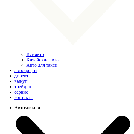
Все авто
Китайские авто
Авто для такси
автокредит
директ
выкуп
трейд ин
сервис
контакты
Автомобили