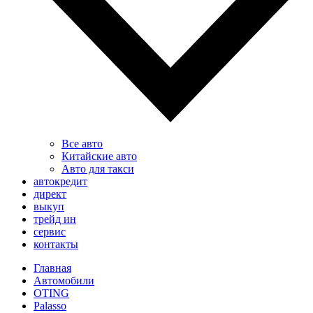
Все авто
Китайские авто
Авто для такси
автокредит
директ
выкуп
трейд ин
сервис
контакты
Главная
Автомобили
OTING
Palasso