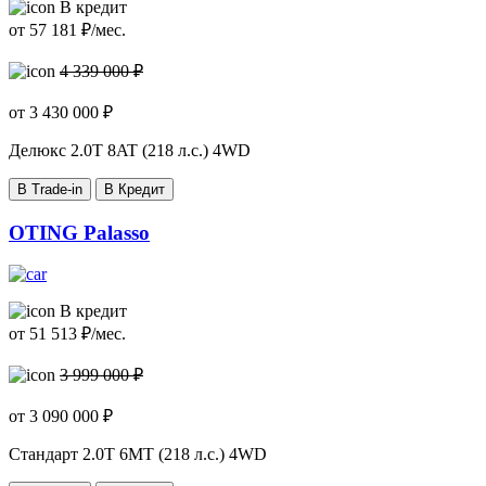
В кредит
от
57 181
₽/мес.
4 339 000 ₽
от
3 430 000
₽
Делюкс
2.0T 8AT (218 л.с.) 4WD
В Trade-in
В Кредит
OTING Palasso
В кредит
от
51 513
₽/мес.
3 999 000 ₽
от
3 090 000
₽
Стандарт
2.0T 6MT (218 л.с.) 4WD