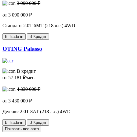
3 999 000 ₽
от
3 090 000
₽
Стандарт
2.0T 6MT (218 л.с.) 4WD
В Trade-in
В Кредит
OTING Palasso
В кредит
от
57 181
₽/мес.
4 339 000 ₽
от
3 430 000
₽
Делюкс
2.0T 8AT (218 л.с.) 4WD
В Trade-in
В Кредит
Показать все авто