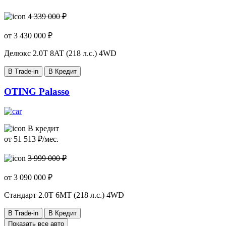
4 339 000 ₽
от
3 430 000
₽
Делюкс
2.0T 8AT (218 л.с.) 4WD
В Trade-in
В Кредит
OTING Palasso
В кредит
от
51 513
₽/мес.
3 999 000 ₽
от
3 090 000
₽
Стандарт
2.0T 6MT (218 л.с.) 4WD
В Trade-in
В Кредит
Показать все авто