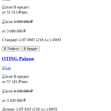
В кредит
от
51 513
₽/мес.
3 999 000 ₽
от
3 090 000
₽
Стандарт
2.0T 6MT (218 л.с.) 4WD
В Trade-in
В Кредит
OTING Palasso
В кредит
от
57 181
₽/мес.
4 339 000 ₽
от
3 430 000
₽
Делюкс
2.0T 8AT (218 л.с.) 4WD