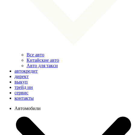
Все авто
Китайские авто
Авто для такси
автокредит
директ
выкуп
трейд ин
сервис
контакты
Автомобили