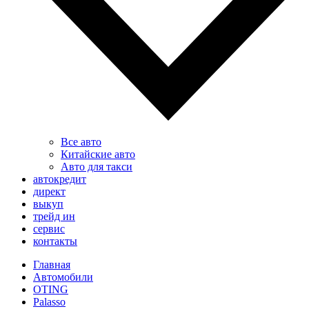
Все авто
Китайские авто
Авто для такси
автокредит
директ
выкуп
трейд ин
сервис
контакты
Главная
Автомобили
OTING
Palasso