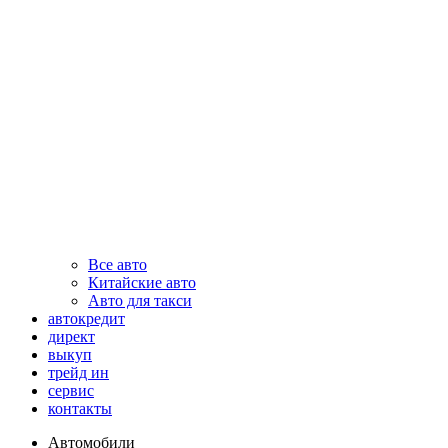
Все авто
Китайские авто
Авто для такси
автокредит
директ
выкуп
трейд ин
сервис
контакты
Автомобили