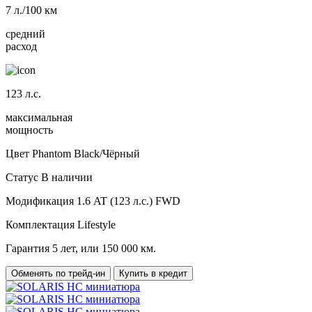
7
л./100 км
средний
расход
123
л.с.
максимальная
мощность
Цвет
Phantom Black/Чёрный
Статус
В наличии
Модификация
1.6 AT (123 л.с.) FWD
Комплектация
Lifestyle
Гарантия
5 лет, или 150 000 км.
Обменять по трейд-ин
Купить в кредит