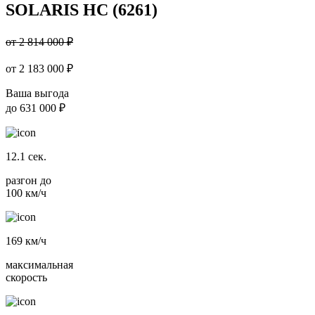
SOLARIS HC (6261)
от 2 814 000 ₽
от
2 183 000
₽
Ваша выгода
до
631 000 ₽
12.1
сек.
разгон до
100 км/ч
169
км/ч
максимальная
скорость