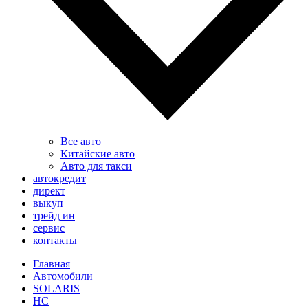
Все авто
Китайские авто
Авто для такси
автокредит
директ
выкуп
трейд ин
сервис
контакты
Главная
Автомобили
SOLARIS
HC