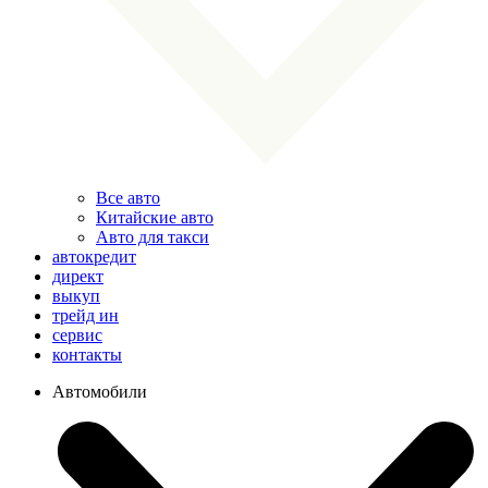
Все авто
Китайские авто
Авто для такси
автокредит
директ
выкуп
трейд ин
сервис
контакты
Автомобили