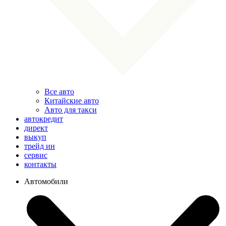
Все авто
Китайские авто
Авто для такси
автокредит
директ
выкуп
трейд ин
сервис
контакты
Автомобили