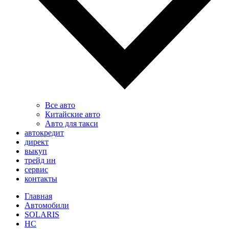
Все авто
Китайские авто
Авто для такси
автокредит
директ
выкуп
трейд ин
сервис
контакты
Главная
Автомобили
SOLARIS
HC