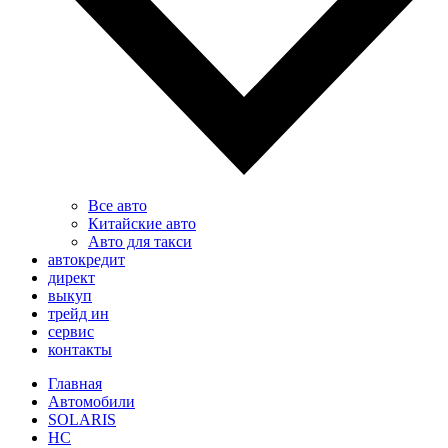
Все авто
Китайские авто
Авто для такси
автокредит
директ
выкуп
трейд ин
сервис
контакты
Главная
Автомобили
SOLARIS
HC