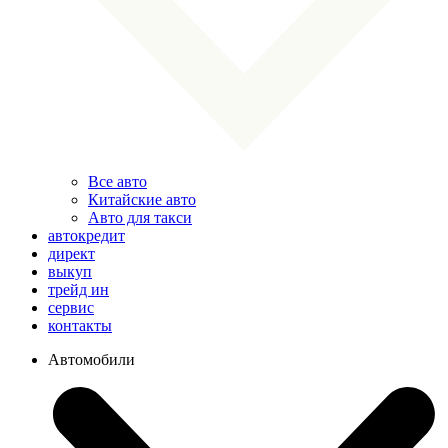
Все авто
Китайские авто
Авто для такси
автокредит
директ
выкуп
трейд ин
сервис
контакты
Автомобили