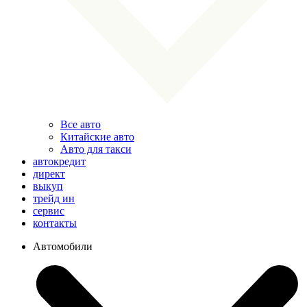
Все авто
Китайские авто
Авто для такси
автокредит
директ
выкуп
трейд ин
сервис
контакты
Автомобили