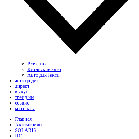
Все авто
Китайские авто
Авто для такси
автокредит
директ
выкуп
трейд ин
сервис
контакты
Главная
Автомобили
SOLARIS
HC