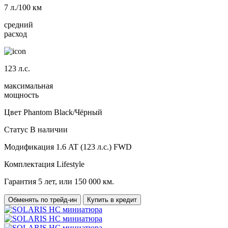
7
л./100 км
средний
расход
123
л.с.
максимальная
мощность
Цвет
Phantom Black/Чёрный
Статус
В наличии
Модификация
1.6 AT (123 л.с.) FWD
Комплектация
Lifestyle
Гарантия
5 лет, или 150 000 км.
Обменять по трейд-ин
Купить в кредит