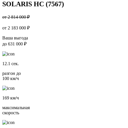
SOLARIS HC (7567)
от 2 814 000 ₽
от
2 183 000
₽
Ваша выгода
до
631 000 ₽
12.1
сек.
разгон до
100 км/ч
169
км/ч
максимальная
скорость