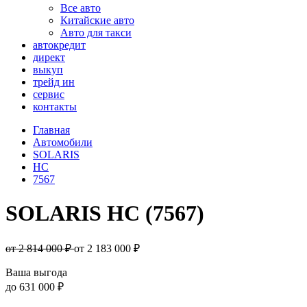
Все авто
Китайские авто
Авто для такси
автокредит
директ
выкуп
трейд ин
сервис
контакты
Главная
Автомобили
SOLARIS
HC
7567
SOLARIS HC (7567)
от 2 814 000 ₽
от
2 183 000
₽
Ваша выгода
до
631 000 ₽