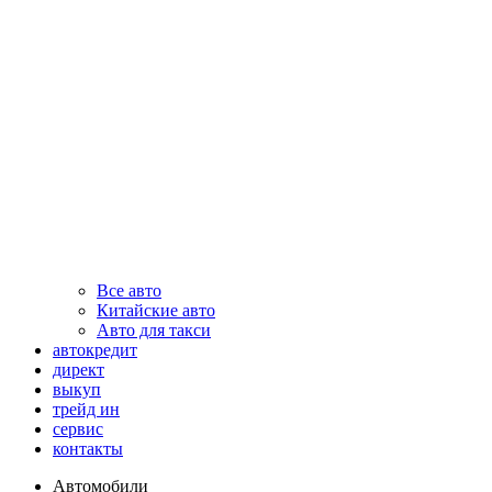
Все авто
Китайские авто
Авто для такси
автокредит
директ
выкуп
трейд ин
сервис
контакты
Автомобили