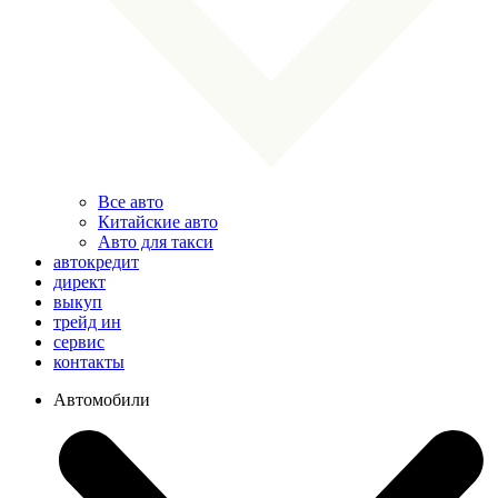
Все авто
Китайские авто
Авто для такси
автокредит
директ
выкуп
трейд ин
сервис
контакты
Автомобили