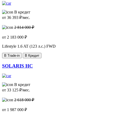
В кредит
от
36 393
₽/мес.
2 814 000 ₽
от
2 183 000
₽
Lifestyle
1.6 AT (123 л.с.) FWD
В Trade-in
В Кредит
SOLARIS HC
В кредит
от
33 125
₽/мес.
2 618 000 ₽
от
1 987 000
₽