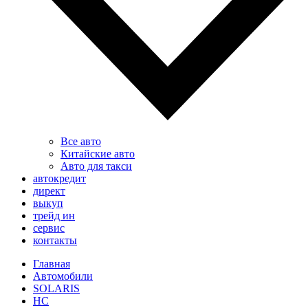
Все авто
Китайские авто
Авто для такси
автокредит
директ
выкуп
трейд ин
сервис
контакты
Главная
Автомобили
SOLARIS
HC