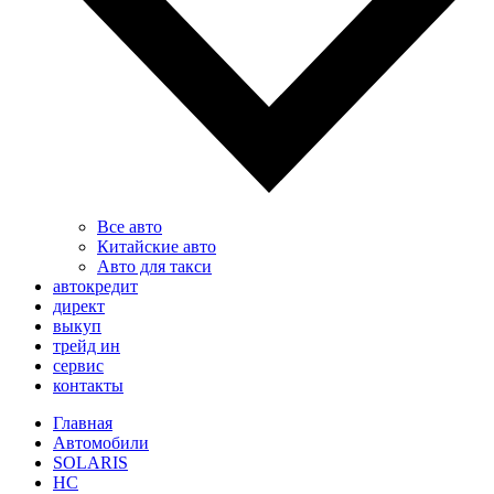
Все авто
Китайские авто
Авто для такси
автокредит
директ
выкуп
трейд ин
сервис
контакты
Главная
Автомобили
SOLARIS
HC