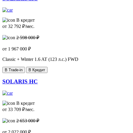
В кредит
от
32 792
₽/мес.
2 598 000 ₽
от
1 967 000
₽
Classic + Winter
1.6 AT (123 л.с.) FWD
В Trade-in
В Кредит
SOLARIS HC
В кредит
от
33 709
₽/мес.
2 653 000 ₽
от
2 022 000
₽