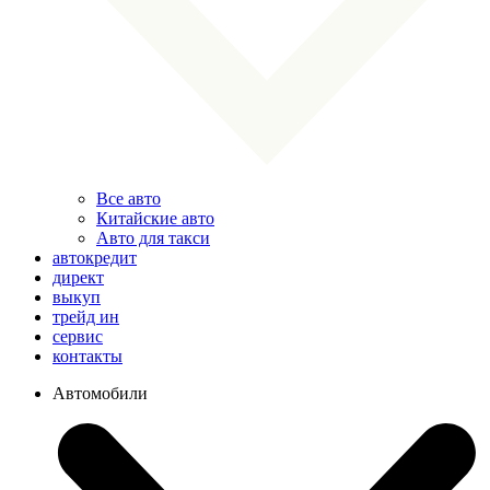
Все авто
Китайские авто
Авто для такси
автокредит
директ
выкуп
трейд ин
сервис
контакты
Автомобили