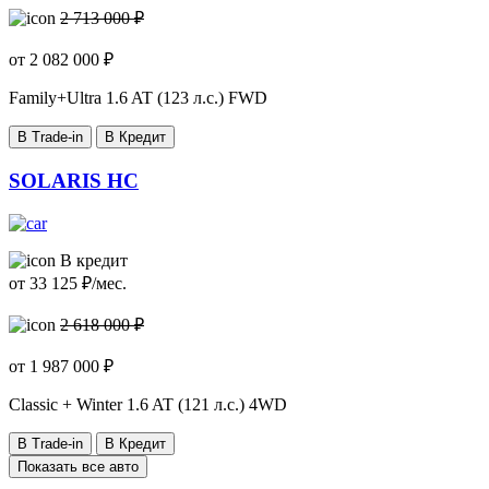
2 713 000 ₽
от
2 082 000
₽
Family+Ultra
1.6 AT (123 л.с.) FWD
В Trade-in
В Кредит
SOLARIS HC
В кредит
от
33 125
₽/мес.
2 618 000 ₽
от
1 987 000
₽
Classic + Winter
1.6 AT (121 л.с.) 4WD
В Trade-in
В Кредит
Показать все авто