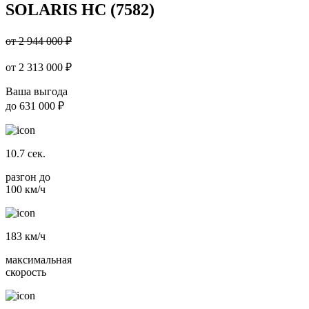
SOLARIS HC (7582)
от 2 944 000 ₽
от
2 313 000
₽
Ваша выгода
до
631 000 ₽
10.7
сек.
разгон до
100 км/ч
183
км/ч
максимальная
скорость