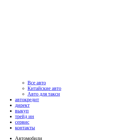
Все авто
Китайские авто
Авто для такси
автокредит
директ
выкуп
трейд ин
сервис
контакты
Автомобили