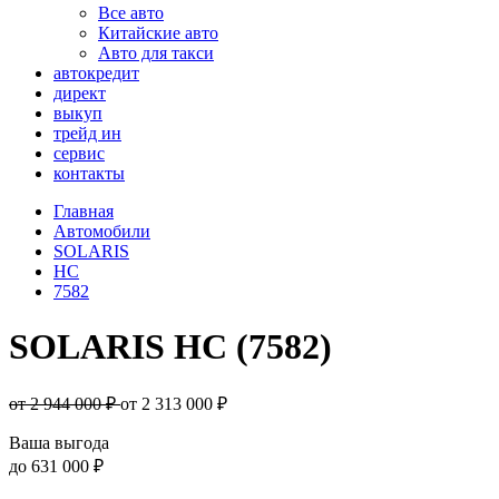
Все авто
Китайские авто
Авто для такси
автокредит
директ
выкуп
трейд ин
сервис
контакты
Главная
Автомобили
SOLARIS
HC
7582
SOLARIS HC (7582)
от 2 944 000 ₽
от
2 313 000
₽
Ваша выгода
до
631 000 ₽