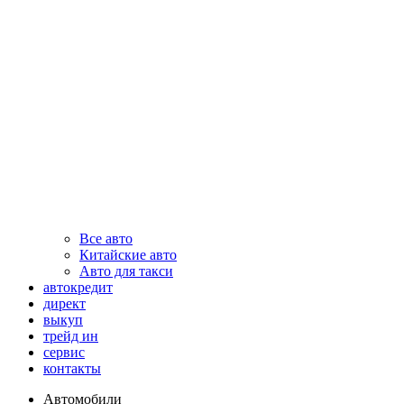
Все авто
Китайские авто
Авто для такси
автокредит
директ
выкуп
трейд ин
сервис
контакты
Автомобили