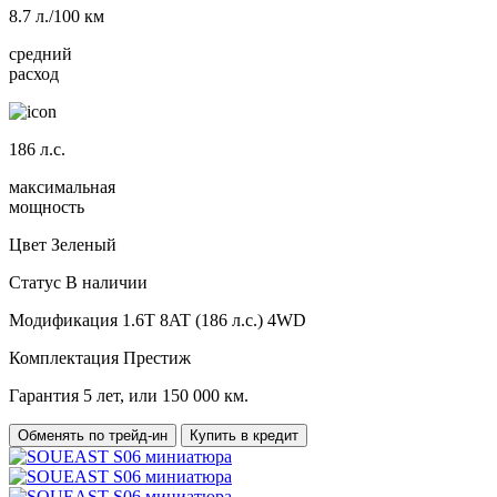
8.7
л./100 км
средний
расход
186
л.с.
максимальная
мощность
Цвет
Зеленый
Статус
В наличии
Модификация
1.6T 8AT (186 л.с.) 4WD
Комплектация
Престиж
Гарантия
5 лет, или 150 000 км.
Обменять по трейд-ин
Купить в кредит