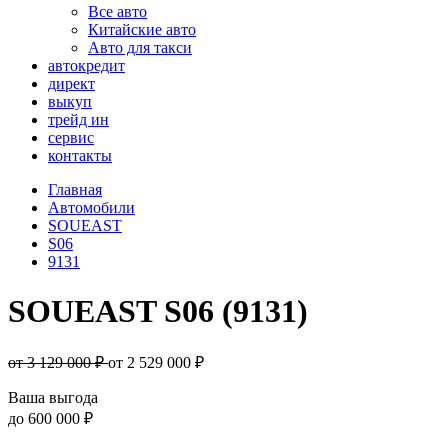
Все авто
Китайские авто
Авто для такси
автокредит
директ
выкуп
трейд ин
сервис
контакты
Главная
Автомобили
SOUEAST
S06
9131
SOUEAST S06 (9131)
от 3 129 000 ₽
от
2 529 000
₽
Ваша выгода
до
600 000 ₽