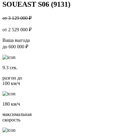
SOUEAST S06 (9131)
от 3 129 000 ₽
от
2 529 000
₽
Ваша выгода
до
600 000 ₽
9.3
сек.
разгон до
100 км/ч
180
км/ч
максимальная
скорость