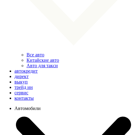
Все авто
Китайские авто
Авто для такси
автокредит
директ
выкуп
трейд ин
сервис
контакты
Автомобили