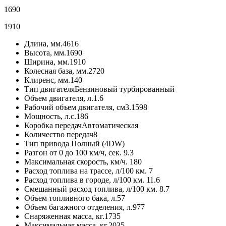
1690
1910
Длина, мм.
4616
Высота, мм.
1690
Ширина, мм.
1910
Колесная база, мм.
2720
Клиренс, мм.
140
Тип двигателя
Бензиновый турбированный
Объем двигателя, л.
1.6
Рабочий объем двигателя, см3.
1598
Мощность, л.с.
186
Коробка передач
Автоматическая
Количество передач
8
Тип привода
Полный (4DW)
Разгон от 0 до 100 км/ч, сек.
9.3
Максимальная скорость, км/ч.
180
Расход топлива на трассе, л/100 км.
7
Расход топлива в городе, л/100 км.
11.6
Смешанный расход топлива, л/100 км.
8.7
Объем топливного бака, л.
57
Объем багажного отделения, л.
977
Снаряженная масса, кг.
1735
Максимальная масса, кг.
2035