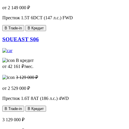
от
2 149 000
₽
Престиж
1.5T 6DCT (147 л.с.) FWD
В Trade-in
В Кредит
SOUEAST S06
В кредит
от
42 161
₽/мес.
3 129 000 ₽
от
2 529 000
₽
Престиж
1.6T 8AT (186 л.с.) 4WD
В Trade-in
В Кредит
3 129 000 ₽