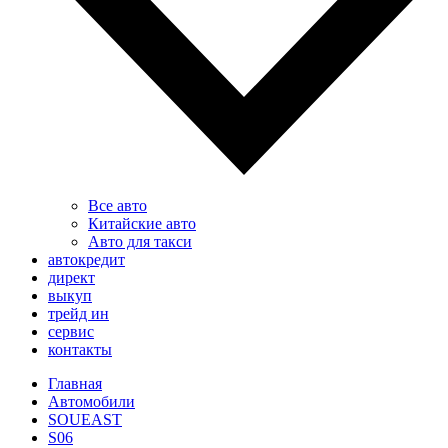
Все авто
Китайские авто
Авто для такси
автокредит
директ
выкуп
трейд ин
сервис
контакты
Главная
Автомобили
SOUEAST
S06