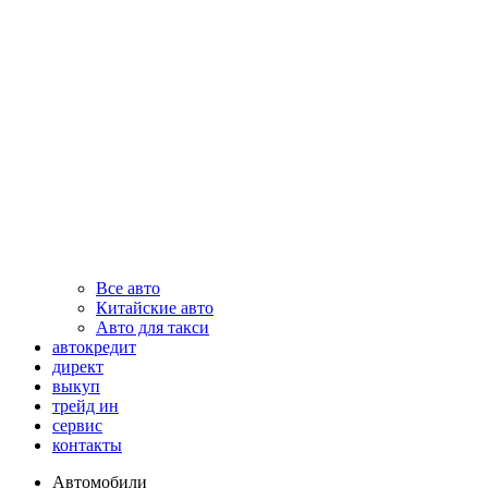
Все авто
Китайские авто
Авто для такси
автокредит
директ
выкуп
трейд ин
сервис
контакты
Автомобили