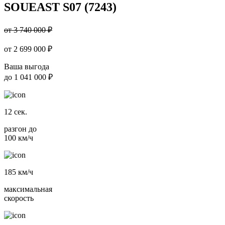
SOUEAST S07 (7243)
от 3 740 000 ₽
от
2 699 000
₽
Ваша выгода
до
1 041 000 ₽
12
сек.
разгон до
100 км/ч
185
км/ч
максимальная
скорость