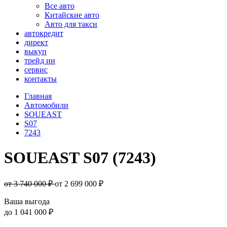
Все авто
Китайские авто
Авто для такси
автокредит
директ
выкуп
трейд ин
сервис
контакты
Главная
Автомобили
SOUEAST
S07
7243
SOUEAST S07 (7243)
от 3 740 000 ₽
от
2 699 000
₽
Ваша выгода
до
1 041 000 ₽