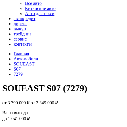
Все авто
Китайские авто
Авто для такси
автокредит
директ
выкуп
трейд ин
сервис
контакты
Главная
Автомобили
SOUEAST
S07
7279
SOUEAST S07 (7279)
от 3 390 000 ₽
от
2 349 000
₽
Ваша выгода
до
1 041 000 ₽