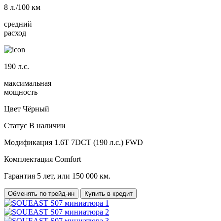
8
л./100 км
средний
расход
190
л.с.
максимальная
мощность
Цвет
Чёрный
Статус
В наличии
Модификация
1.6T 7DCT (190 л.с.) FWD
Комплектация
Comfort
Гарантия
5 лет, или 150 000 км.
Обменять по трейд-ин
Купить в кредит