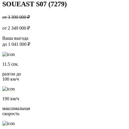
SOUEAST S07 (7279)
от 3 390 000 ₽
от
2 349 000
₽
Ваша выгода
до
1 041 000 ₽
11.5
сек.
разгон до
100 км/ч
190
км/ч
максимальная
скорость