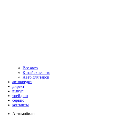
Все авто
Китайские авто
Авто для такси
автокредит
директ
выкуп
трейд ин
сервис
контакты
Автомобили