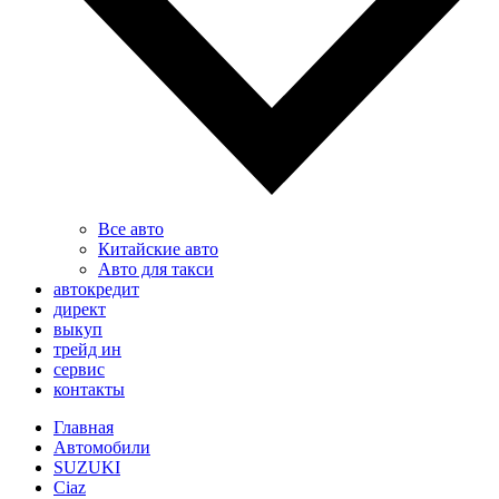
Все авто
Китайские авто
Авто для такси
автокредит
директ
выкуп
трейд ин
сервис
контакты
Главная
Автомобили
SUZUKI
Ciaz