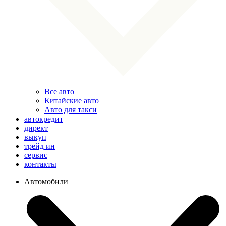
Все авто
Китайские авто
Авто для такси
автокредит
директ
выкуп
трейд ин
сервис
контакты
Автомобили