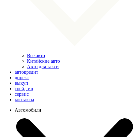
Все авто
Китайские авто
Авто для такси
автокредит
директ
выкуп
трейд ин
сервис
контакты
Автомобили