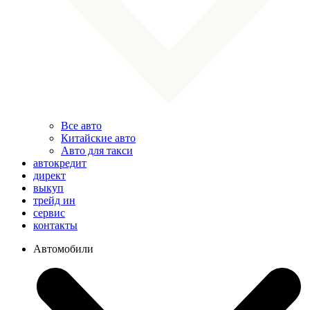
Все авто
Китайские авто
Авто для такси
автокредит
директ
выкуп
трейд ин
сервис
контакты
Автомобили