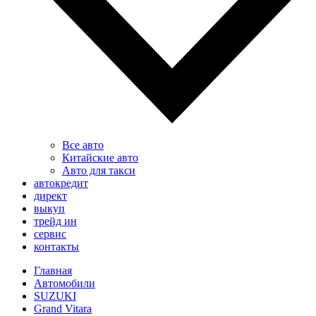
Все авто
Китайские авто
Авто для такси
автокредит
директ
выкуп
трейд ин
сервис
контакты
Главная
Автомобили
SUZUKI
Grand Vitara